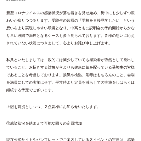
新型コロナウイルスの感染状況が落ち着きを見せ始め、街中にも少しずつ賑
わいが戻りつつあります。受験生の皆様の「学校を直接見学したい」という
想いをより実現しやすい環境となり、中高ともに説明会の予約開始からかな
り早い段階で満席となるケースも多々見られております。皆様の想いに応え
きれていない状況につきまして、心よりお詫び申し上げます。
私共といたしましては、数的には減少していても感染者が依然として発出し
ていること、お招きする対象が何よりも健康に気を配っている受験生の皆様
であることを考慮しております。換気や検温、消毒はもちろんのこと、会場
を満員にしての実施はせず、平常時より定員を減らしての実施をしばらくは
継続する予定でございます。
上記を前提としつつ、２点皆様にお知らせいたします。
①感染状況を踏まえて可能な限りの定員増加
現在公式サイトやパンフレットでご案内している各イベントの定員は、感染