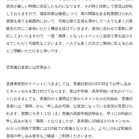
状況が厳しい時期に決定したものになります。その時と比較して状況は好転
しておりますので、感染対策は徹底しつつ、席の間隔をある程度開けられた
状態を保てる範囲内において、可能な限り定員を増やして一人でも多くの受
験生の方にご参加いただく機会を設けていきます。状況に合わせて柔軟に対
応してまいりますので、一度「満席」となったイベントに追加で席を設けさ
せていただく可能性もございます。一人でも多くの方のご期待に応えるため
とご理解いただけると幸いです。
②実施日直前には空席あり
直接来校型のイベントにつきましては、実施日前日の23:59までお申し込み
とキャンセルを受け付けております。実は中学校・高等学校いずれのイベン
トにおきましても、実施日の１週間ほど前からキャンセルが出始め、実施日
直前には「満席」から「申し込み可能」な状況になっている状況が見受けら
れます。実際に６月１１日（土）実施の高校学校説明会も、早々に145組の
申し込みがあり「満席」となりましたが、直前期に10組ほどのキャンセル
が入った関係で実際には137組での実施となりました。よろしければ実施日
直前の申し込み状況もご確認・ご利用くださいませ。