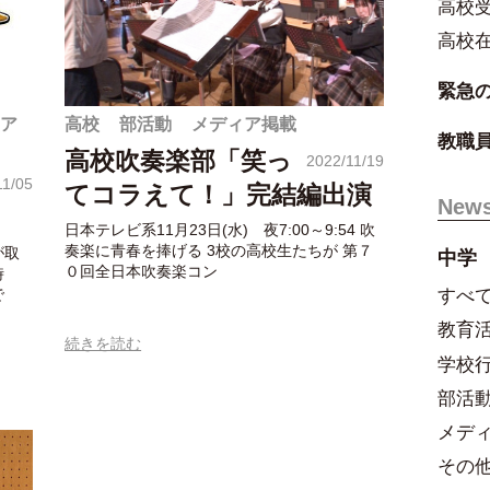
高校
高校
緊急
ア
高校
部活動
メディア掲載
教職
高校吹奏楽部「笑っ
2022/11/19
11/05
てコラえて！」完結編出演
New
日本テレビ系11月23日(水) 夜7:00～9:54 吹
奏楽に青春を捧げる 3校の高校生たちが 第７
が取
中学
０回全日本吹奏楽コン
時
すべ
で
教育
続きを読む
学校
部活
メデ
その