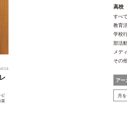
高校
すべ
教育
学校
部活
メデ
その
04/14
レ
アー
レビ
奏楽