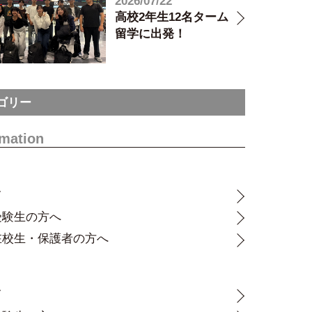
2026/07/22
高校2年生12名ターム
留学に出発！
ゴリー
rmation
て
受験生の方へ
在校生・保護者の方へ
て