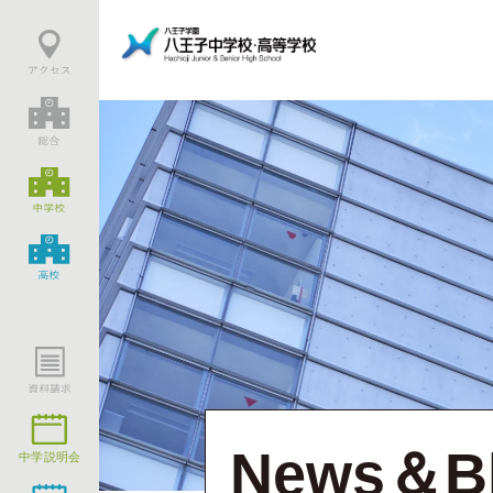
News＆B