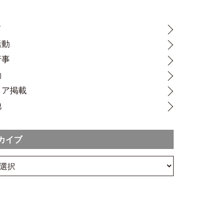
て
活動
行事
動
ィア掲載
他
カイブ