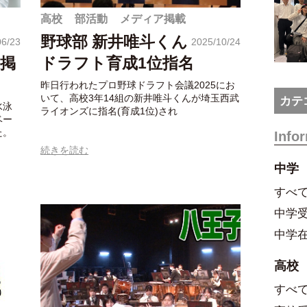
高校
部活動
メディア掲載
野球部 新井唯斗くん
06/23
2025/10/24
掲
ドラフト育成1位指名
昨日行われたプロ野球ドラフト会議2025にお
いて、高校3年14組の新井唯斗くんが埼玉西武
カテ
水泳
ライオンズに指名(育成1位)され
ベー
た。
Info
続きを読む
中学
すべ
中学
中学
高校
すべ