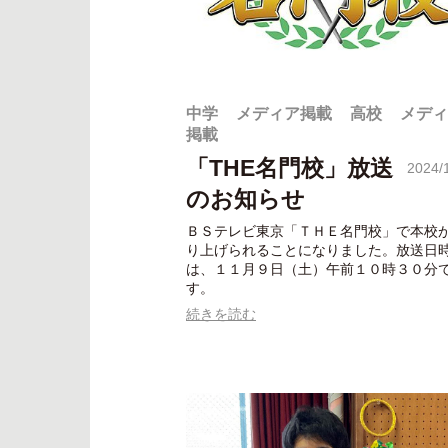
中学
メディア掲載
高校
メディ
掲載
「THE名門校」放送
2024/
のお知らせ
ＢＳテレビ東京「ＴＨＥ名門校」で本校
り上げられることになりました。放送日
は、１１月９日（土）午前１０時３０分
す。
続きを読む