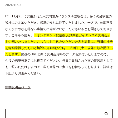
2024/11/03
昨日11月2日に実施された入試問題ガイダンス＆説明会は、多くの受験生の
皆様にご参加いただき、盛況のうちに終了いたしました。一方で、体調不良
ならびにやむを得ない事情で出席が叶わなった方もいるとお聞きしておりま
す。こちらを鑑み、
「オンデマンド配信型 入試問題ガイダンス＆説明会」
を企画いたしました。こちらにお申込みいただいた方を対象に、当日の様子
を録画撮影したものと施設紹介動画(5分)を11月9日（土）以降に順次配信い
たします。
動画のURLと共に説明会資料のデータも添付いたしますので、
今後の志望校選定にお役立てください。当日ご参加された方の復習用として
もご覧いただけますので、広く皆様のご参加をお待ちしております。詳細は
下記よりお進みください。
中学説明会ページ