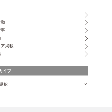
て
活動
行事
動
ィア掲載
他
カイブ