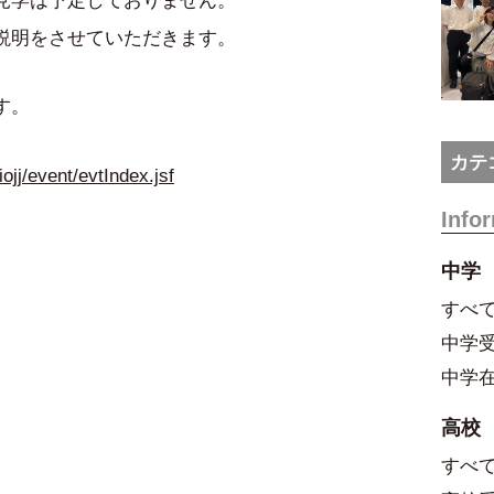
説明をさせていただきます。
す。
カテ
ojj/event/evtIndex.jsf
Info
中学
すべ
中学
中学
高校
すべ