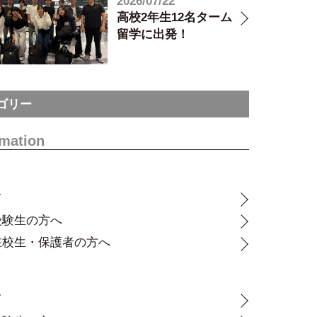
2026/07/22
高校2年生12名ターム
留学に出発！
ゴリー
rmation
て
受験生の方へ
在校生・保護者の方へ
て