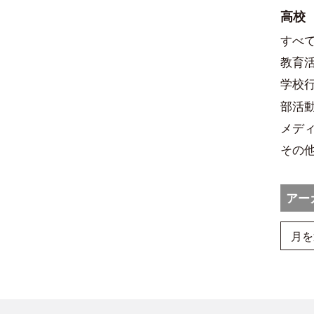
高校
すべ
教育
学校
部活
メデ
その
アー