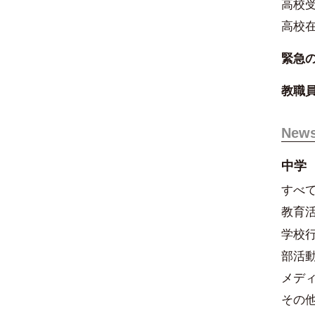
高校
高校
緊急
教職
New
中学
すべ
教育
学校
部活
メデ
その