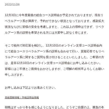
2022/11/26
12月3日に今年度最後の総合コース説明会が予定されておりますが、現在リ
ベラルアーツ系が満席で、予約ができない状況となっております。感染拡大
状況ならびに皆様の安全を考慮しますと、これ以上の増枠はできず、リベラ
ルアーツ系の説明を希望される方には大変申し訳なく存じます。
そこで校内で対応策を検討し、12月10日のオンライン文理コース説明会内
にて総合コースリベラルアーツ系の説明も合わせて行い、質疑応答でもリベ
ラルアーツ系に関するご質問を受け付けることといたしました。ご希望の方
は、是非12月10日のオンライン文理コース説明会にお申し込みください。
皆様にはご不便とご面倒をおかけしますが、ご理解の程何卒よろしくお願い
申し上げます。
お申し込みは下記よりお進みください。
高校受験情報｜学校説明会情報
朝晩はすっかり冬を感じるようになりました。どうぞご自愛の上、勝負の冬