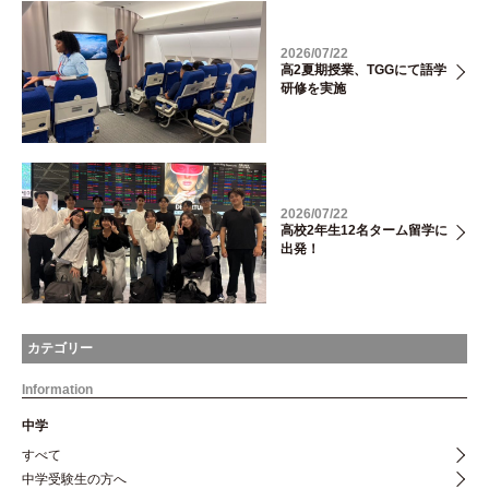
2026/07/22
高2夏期授業、TGGにて語学
研修を実施
2026/07/22
高校2年生12名ターム留学に
出発！
カテゴリー
Information
中学
すべて
中学受験生の方へ