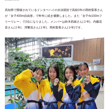
高知県で開催されているインターハイの水泳競技で高校3年の岡村梨香さん
が「女子400m自由形」で昨年に続き優勝しました。また「女子4x100mフ
リーリレー」で2位になりました。メンバーは鈴木莉緒さん(２年)、内藤花
音さん(２年)、澤響花さん(２年)、岡村梨香さん(３年)です。