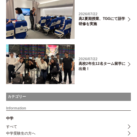
2026/07/22
高2夏期授業、TGGにて語学
研修を実施
2026/07/22
高校2年生12名ターム留学に
出発！
カテゴリー
Information
中学
すべて
中学受験生の方へ