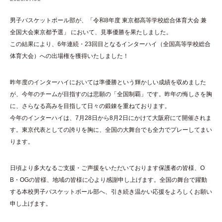
男子バスケットボール部が、「令和8年度 東京都高等学校総合体育大会 兼
全国大会東京都予選」 において、見事優勝を果たしました。
この結果により、6年連続・23回目となるインターハイ（全国高等学校総合
体育大会）への出場権を獲得いたしました！
昨年度のインターハイにおいては準優勝という輝かしい成績を収めました
が、今年のチームが目指すのは悲願の「全国制覇」です。昨年の悔しさを胸
に、さらなる高みを目指して日々の鍛錬を重ねております。
今年のインターハイは、7月28日から8月2日にかけて大阪府にて開催されま
す。東京代表としての誇りを胸に、全国の大舞台でも全力でプレーしてまい
ります。
日頃より多大なるご支援・ご声援をいただいております保護者の皆様、O
B・OGの皆様、地域の皆様に心より感謝申し上げます。全国の舞台で躍動
する本校男子バスケットボール部へ、引き続き温かい応援をよろしくお願い
申し上げます。