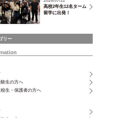
2026/07/22
高校2年生12名ターム
留学に出発！
ゴリー
rmation
て
受験生の方へ
在校生・保護者の方へ
て