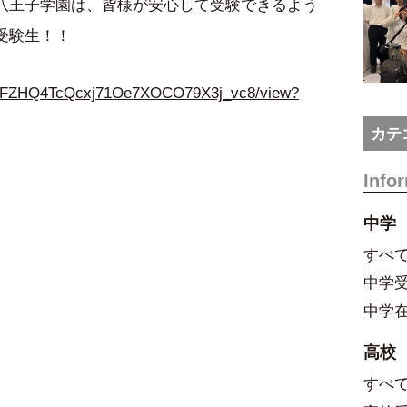
八王子学園は、皆様が安心して受験できるよう
受験生！！
/1oIUFZHQ4TcQcxj71Oe7XOCO79X3j_vc8/view?
カテ
Info
中学
すべ
中学
中学
高校
すべ