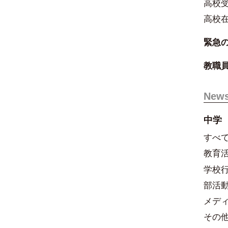
高校
高校
緊急
教職
New
中学
すべ
教育
学校
部活
メデ
その