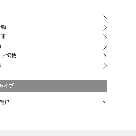
て
活動
行事
動
ィア掲載
他
カイブ