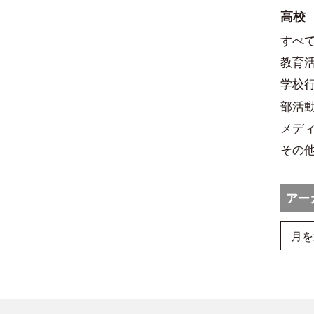
高校
すべ
教育
学校
部活
メデ
その
アー