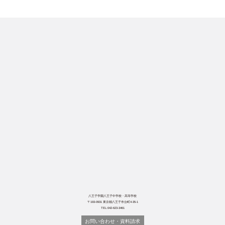
八王子学園八王子中学校・高等学校
〒193-0931 東京都八王子市台町4-35-1
TEL:042-623-3461
お問い合わせ・資料請求