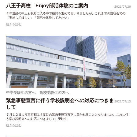
八王子高校 Enjoy部活体験のご案内
2021/07/26
２年連続の中止も視野に入る中で検討を進めてまいりましたが、これまでの説明会での
「実施してほしい」「部活を体験してみたい」
続きを読む
中学受験生の方へ
高校受験生の方へ
緊急事態宣言に伴う学校説明会への対応につきま
2021/07/13
して
７月１２日より東京都は４度目の緊急事態宣言下に置かれることとなりました。これに伴
う学校説明会への対応につきまして、受験生
続きを読む