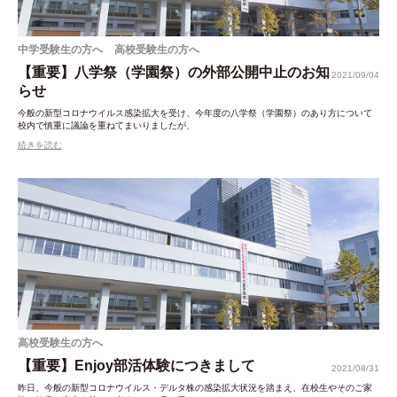
中学受験生の方へ
高校受験生の方へ
【重要】八学祭（学園祭）の外部公開中止のお知
2021/09/04
らせ
今般の新型コロナウイルス感染拡大を受け、今年度の八学祭（学園祭）のあり方について
校内で慎重に議論を重ねてまいりましたが、
続きを読む
高校受験生の方へ
【重要】Enjoy部活体験につきまして
2021/08/31
昨日、今般の新型コロナウイルス・デルタ株の感染拡大状況を踏まえ、在校生やそのご家